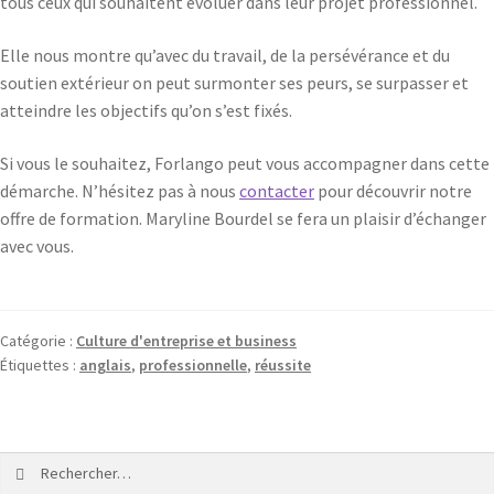
tous ceux qui souhaitent évoluer dans leur projet professionnel.
Elle nous montre qu’avec du travail, de la persévérance et du
soutien extérieur on peut surmonter ses peurs, se surpasser et
atteindre les objectifs qu’on s’est fixés.
Si vous le souhaitez, Forlango peut vous accompagner dans cette
démarche. N’hésitez pas à nous
contacter
pour découvrir notre
offre de formation. Maryline Bourdel se fera un plaisir d’échanger
avec vous.
Catégorie :
Culture d'entreprise et business
Étiquettes :
anglais
,
professionnelle
,
réussite
Rechercher :